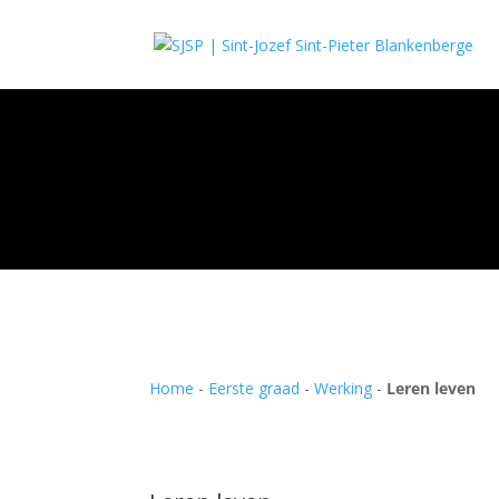
Home
-
Eerste graad
-
Werking
-
Leren leven