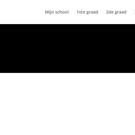
Mijn school
1ste graad
2de graad